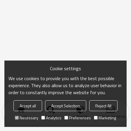
Cookie settings
We use cookies to provide you with the best possible
experience. They also allow us to analyze user behavior in
order to constantly improve the website for you.
Accept all
Accept Selection
Reject All
Accueil
chercher
catégorie
Envoyer une demand
Necessary
Analytics
Preferences
Marketing